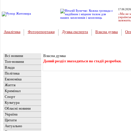
17.06.2026
«Ми не м
українсь
залежить
Аналітика
Фоторепортажи
Думка експерта
Власна думка
Огл
Головна
Новини
Всі новини
Власна думка
Даний розділ знаходиться на стадії розробки.
Топ-новини
Влада
Політика
Економіка
Життя
Кримінал
Спорт
Культура
Обласні новини
Україна
Цитати
Актуально