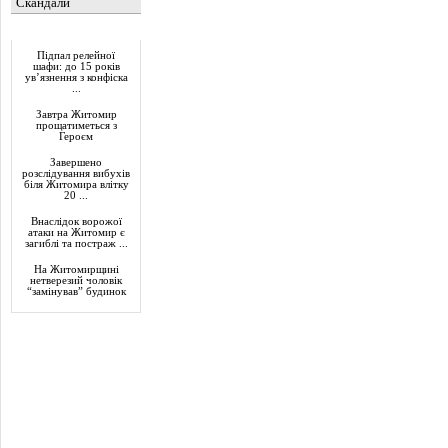
Скандали
Актуально
Підпал релейної
шафи: до 15 років
ув’язнення з конфіска
...
Завтра Житомир
прощатиметься з
Героєм
Завершено
розслідування вибухів
біля Житомира влітку
20 ...
Внаслідок ворожої
атаки на Житомир є
загиблі та постраж ...
На Житомирщині
нетверезий чоловік
“замінував” будинок